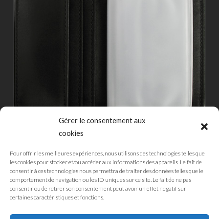
Gérer le consentement aux
cookies
Pour offrir les meilleures expériences, nous utilisons des technologies telles que
les cookies pour stocker et/ou accéder aux informations des appareils. Le fait de
consentir à ces technologies nous permettra de traiter des données telles que le
comportement de navigation ou les ID uniques sur ce site. Le fait de ne pas
CGU
consentir ou de retirer son consentement peut avoir un effet négatif sur
MENTIONS LÉGALES
certaines caractéristiques et fonctions.
POLITIQUE DE CONFIDENTIALITÉ