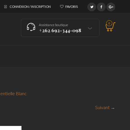
CONNEXION / INSCRIPTION
FAVORIS
0
Assistance boutique
+262 692-344-098
entielle Blanc
Suivant →