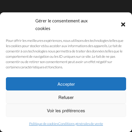
Gérer le consentement aux
cookies
CGU
MENTIONS LÉGALES
Pour offrir les meilleures expériences, nous utilisons des technologies telles que
les cookies pour stocker et/ou accéder aux informations des appareils. Le fait de
POLITIQUE DE CONFIDENTIALITÉ
consentir à ces technologies nous permettra de traiter des données telles que le
POLITIQUE DES COOKIES
comportement de navigation ou les ID uniques sur ce site. Le fait de ne pas
consentir ou de retirer son consentement peut avoir un effet négatif sur
certaines caractéristiques et fonctions.
© 2019 - Pub'Art Reunion Boutique. Développé par
SWM
Accepter
Refuser
Voir les préférences
Politique de cookies
Conditions générales de vente