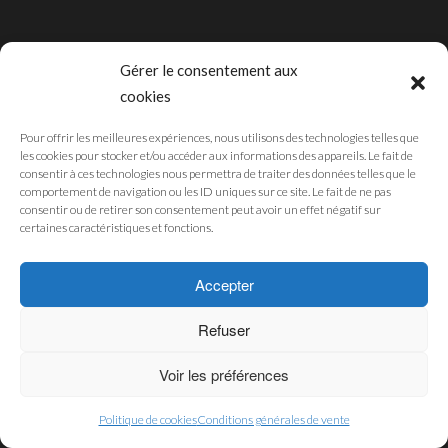
Gérer le consentement aux
cookies
CGU
MENTIONS LÉGALES
Pour offrir les meilleures expériences, nous utilisons des technologies telles que
les cookies pour stocker et/ou accéder aux informations des appareils. Le fait de
POLITIQUE DE CONFIDENTIALITÉ
consentir à ces technologies nous permettra de traiter des données telles que le
comportement de navigation ou les ID uniques sur ce site. Le fait de ne pas
POLITIQUE DES COOKIES
consentir ou de retirer son consentement peut avoir un effet négatif sur
certaines caractéristiques et fonctions.
© 2019 - Pub'Art Reunion Boutique. Développé par
SWM
Accepter
Refuser
Voir les préférences
Politique de cookies
Conditions générales de vente