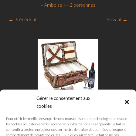
« Amboise » – 2 personnes
← Précédent
Suivant →
Gérer le consentement aux
cookies
Pour offrir les meilleures expériences, nous utilisons des technologies telles que
les cookies pour stocker et/ou accéder aux informations des appareils. Le fait de
consentir à ces technologies nous permettra de traiter des données telles que le
comportement de navigation ou les ID uniques sur ce site. Le fait de ne pas