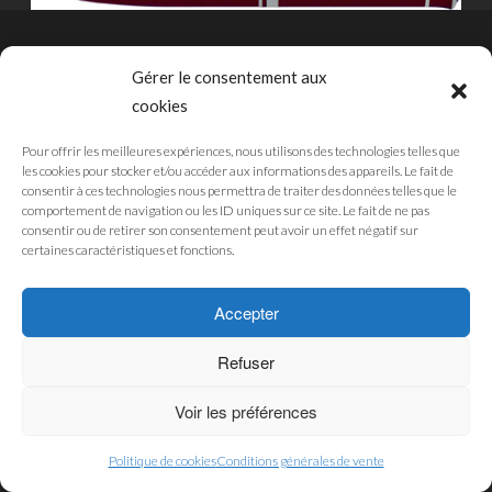
Gérer le consentement aux
cookies
CGU
Pour offrir les meilleures expériences, nous utilisons des technologies telles que
les cookies pour stocker et/ou accéder aux informations des appareils. Le fait de
MENTIONS LÉGALES
consentir à ces technologies nous permettra de traiter des données telles que le
POLITIQUE DE CONFIDENTIALITÉ
comportement de navigation ou les ID uniques sur ce site. Le fait de ne pas
consentir ou de retirer son consentement peut avoir un effet négatif sur
POLITIQUE DES COOKIES
certaines caractéristiques et fonctions.
Accepter
© 2019 - Pub'Art Reunion Boutique. Développé par
SWM
Refuser
Voir les préférences
Politique de cookies
Conditions générales de vente