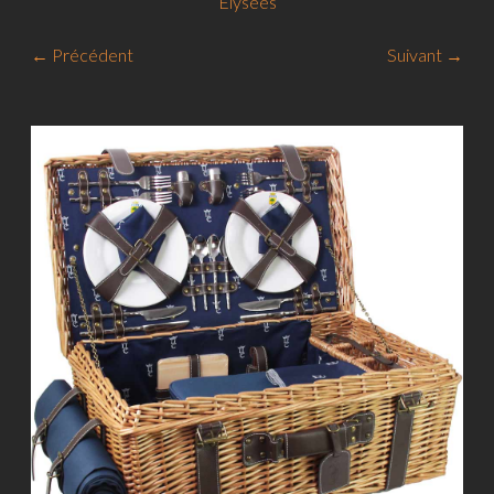
Elysées
← Précédent
Suivant →