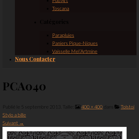
Pub’Art
Toscana
Catégories
Parapluies
Paniers Pique-Niques
Vaisselle Mel’Artmine
Nous Contacter
PCA040
Publié le
5 septembre 2013
. Taille:
400 × 400
dans
Tolstoi
Stylo a bille
Suivant →