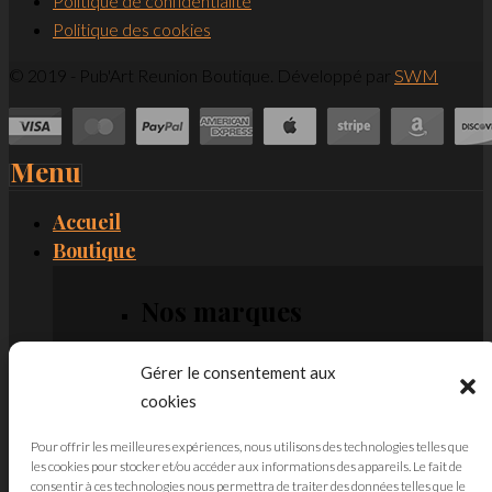
Politique de confidentialité
Politique des cookies
© 2019 - Pub'Art Reunion Boutique. Développé par
SWM
Menu
Accueil
Boutique
Nos marques
Pierre Cardin
Gérer le consentement aux
Les Plus De P.Cardin
cookies
Galimard
Pour offrir les meilleures expériences, nous utilisons des technologies telles que
Pub’Art
les cookies pour stocker et/ou accéder aux informations des appareils. Le fait de
Toscana
consentir à ces technologies nous permettra de traiter des données telles que le