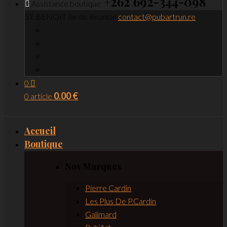
+262 692-344-098
Assistance boutique
ST BENOIT
Ile de Reunion
contact@pubartrun.re
0
0.00
€
0 article
Accueil
Boutique
Nos Marques
Pierre Cardin
Les Plus De P.Cardin
Galimard