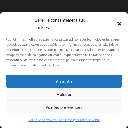
Gérer le consentement aux
cookies
CGU
Pour offrir les meilleures expériences, nous utilisons des technologies telles que
MENTIONS LÉGALES
les cookies pour stocker et/ou accéder aux informations des appareils. Le fait de
POLITIQUE DE CONFIDENTIALITÉ
consentir à ces technologies nous permettra de traiter des données telles que le
comportement de navigation ou les ID uniques sur ce site. Le fait de ne pas
POLITIQUE DES COOKIES
consentir ou de retirer son consentement peut avoir un effet négatif sur
certaines caractéristiques et fonctions.
© 2019 - Pub'Art Reunion Boutique. Développé par
SWM
Accepter
Refuser
Voir les préférences
Politique de cookies
Conditions générales de vente