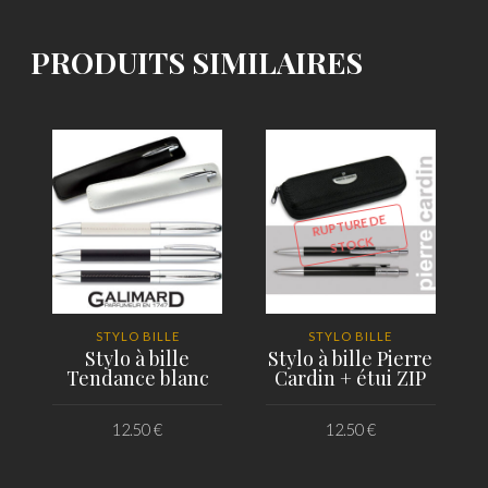
PRODUITS SIMILAIRES
RUPTURE DE
STOCK
STYLO BILLE
STYLO BILLE
Stylo à bille
Stylo à bille Pierre
Tendance blanc
Cardin + étui ZIP
12.50
€
12.50
€
AJOUTER AU PANIER
LIRE LA SUITE