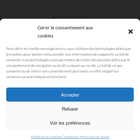
Gérer le consentement aux
cookies
Pour offrir les meilleures expériences, nous utilisons des technologies telles que
les cookies pour stocker et/ou accéder aux informations des appareils. Le fait de
consentir à ces technologies nous permettra de traiter des données telles que le
comportement de navigation ou les ID uniques sur ce site. Le fait de ne pas
CGU
consentir ou de retirer son consentement peut avoir un effet négatif sur
MENTIONS LÉGALES
certaines caractéristiques et fonctions.
POLITIQUE DE CONFIDENTIALITÉ
POLITIQUE DES COOKIES
Accepter
Refuser
© 2019 - Pub'Art Reunion Boutique. Développé par
SWM
Voir les préférences
Politique de cookies
Conditions générales de vente