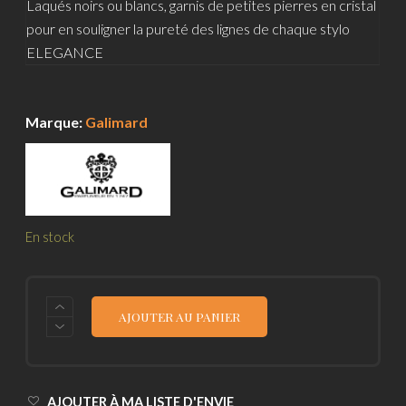
Laqués noirs ou blancs, garnis de petites pierres en cristal
pour en souligner la pureté des lignes de chaque stylo
ELEGANCE
Marque:
Galimard
En stock
QUANTITÉ
AJOUTER AU PANIER
DE
STYLO
À
BILLE
ÉLÉGANCE
BLANC
AJOUTER À MA LISTE D'ENVIE