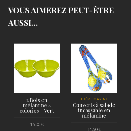
VOUS AIMEREZ PEUT-ÊTRE
AUSSI…
2 Bols en
THÈME MARINE
Couverts à salade
mélamine 4
incassable en
colories – Vert
mélamine
16.00
€
11.50
€