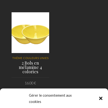
AJOUTER AU PANIER
AJOUTER AU PANIER
THÈME COULEURS UNIES
2 Bols en
mélamine 4
colories
16.00
€
CHOIX DES OPTIONS
Gérer le consentement aux
cookies
*