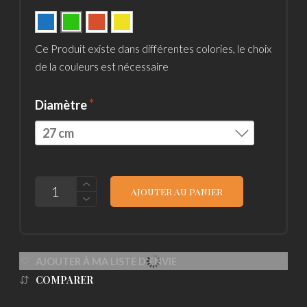
Ce Produit existe dans différentes colories, le choix
de la couleurs est nécessaire
Diamètre
27 cm
23 cm
27 cm
QUANTITÉ
AJOUTER AU PANIER
DE
ASSIETTES
DESSERT
ET
PLATS
EN
AJOUTER À MA LISTE D'ENVIE
MÉLAMINE
COMPARER